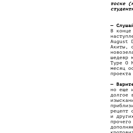
тоске (
студент
— Слуша
В конце
наступл
August 
Акиты, 
новозел
шедевр 
Type O 
месяц о
проекта
— Варит
но еще 
долгое 
изыскан
приблиз
рецепт
и други
прочего
дополня
кротови