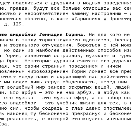
удет поделиться с друзьями в модных заведения
ие, правда, будут все больше отягощать вас св
ностью и несоответствием вашему настроению — 
роситься
обратно, в кафе «Гармония» у Проекти
, д. 129.
ите видеоблог Геннадия Горина.
Ни для кого не
живем в эпоху торжествующего идиотизма, беспа
и и тотального отчуждения. Бороться с ней мож
, но один из наиболее действенных способов из
й Горин, известный острослов, музыкант и гурм
да Орел. Некоторые дурачки считают его дурачк
мая, что своим странным поведением и ничем
ловленным мировоззрением Горин ломает все пре
 стоят между нами и окружающей нас действител
е мы видим лишь серую обыденность, перед ним
ет волшебный мир заново открытых вещей, людей
ий. Его арбуз — это не наш арбуз, а арбуз как
, его музыка — это музыка сфер, а не набор со
его видеоблог — это учебник жизни для тех, в 
чно сил, чтобы содрать с глаз давно опостылев
ть наконец ту бесконечно прекрасную и бесконе
ую реальность, с которой столкнулись изгнанны
Ева.