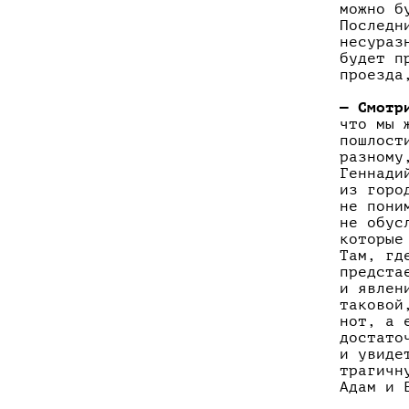
можно б
Последн
несураз
будет п
проезда
— Смотр
что мы 
пошлост
разному
Геннади
из горо
не пони
не обус
которые
Там, гд
предста
и явлен
таковой
нот, а 
достато
и увиде
трагичн
Адам и 