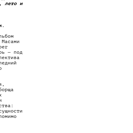
, лето и
и.
льбом
 Масами
ber
рь — под
лектива
ледний
о
я,
борща
х
и
ства:
сущности
помимо