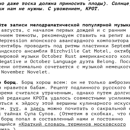
но даже тоска должна приносить плоды). Солнце
ки нам не нужны. С увожением, КРОТ.
йте записи мелодраматической популярной музык
 августа, с началом первых дождей и с ранним
ением темноты, рекомендуем ставить на репит а
Depression японского авангардного композитора
сентябрь проводить под ритмы пластинки Septem
андского ансамбля Birchville Cat Motel, октяб
мировой музыки October Rust американского кол
Negative и October Language дуэта Belong. Пос
сени оптимально сочетается с музыкой немецког
 November Novelet.
е борщ.
Борщ хорош всем: он не только амбрози
и нравится бабам. Рецепт подлинного русского 
время считался утраченным, однако путем долги
ий редакции КРОТа удалось совместными усилиям
иться к эйдосу этой вершины кулинарного искус
 см.
тут
, а
здесь
можно почитать о сакральной 
х тайнах Супа Супов. (Отметим в скобках, что 
 борщ попал в составленный нами и постоянно
ющийся
«Краткий словарь терминов московского
зма»
.)