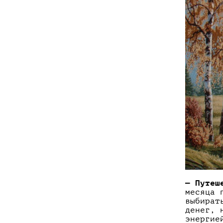
— Путеш
месяца 
выбират
денег, 
энергие