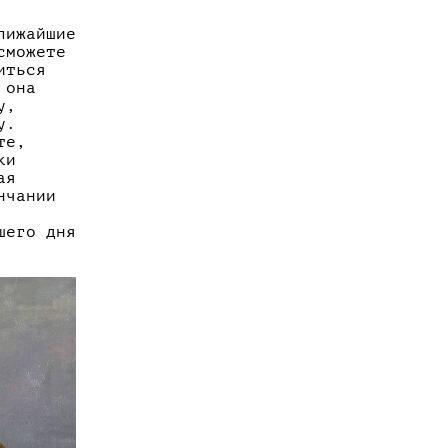
лижайшие
сможете
иться
 она
у,
у.
те,
ки
ая
нчании
шего дня