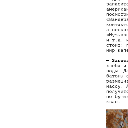
запасит
америка
посмотр
«Вандер
контакт
а неско
«Музыка
и т.д. 
стоит: 
мир кап
— Загот
хлеба и
воды. Д
батоны 
размеши
массу. 
получит
по буты
квас.