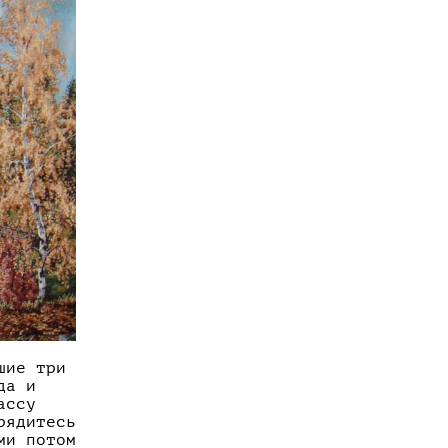
шие три
да и
ассу
рядитесь
ми потом