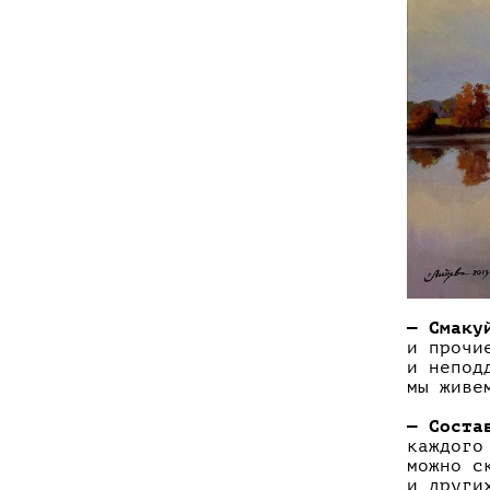
— Смаку
и прочи
и непод
мы живе
— Соста
каждого
можно с
и други