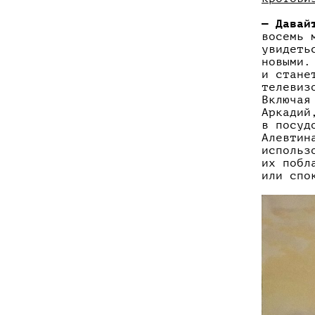
— Давай
восемь 
увидеть
новыми.
и стане
телевиз
Включая
Аркадий
в посуд
Алевтин
использ
их побл
или спо