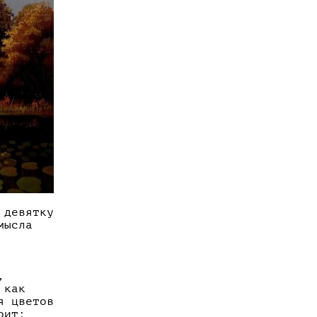
 девятку
мысла
,
 как
я цветов
оит: