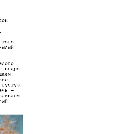
сок
,
 того
нылый
елого
е ведро
щаем
ьно
 густую
ечь —
зливаем
лый