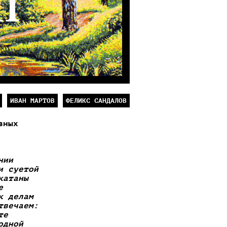
ИВАН МАРТОВ
ФЕЛИКС САНДАЛОВ
вных
нии
и суетой
катаны
е
к делам
твечаем:
те
одной