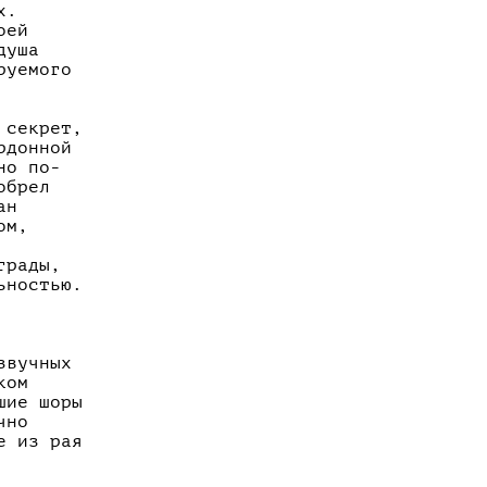
х.
оей
душа
руемого
 секрет,
рдонной
но по-
обрел
ан
ом,
грады,
ьностью.
звучных
ком
шие шоры
чно
е из рая