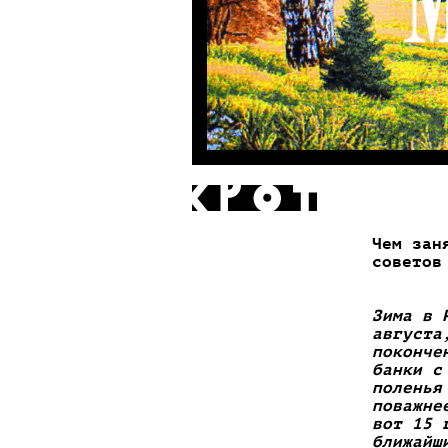
Чем зан
советов
Зима в 
августа
поконче
банки с
поленья
поважне
вот 15 
ближайш