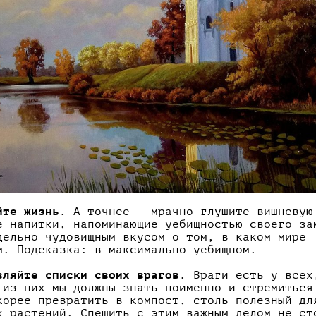
йте жизнь.
А точнее — мрачно глушите вишневую
е напитки, напоминающие уебищностью своего за
дельно чудовищным вкусом о том, в каком мире
м. Подсказка: в максимально уебищном.
вляйте списки своих врагов.
Враги есть у всех
 из них мы должны знать поименно и стремиться
корее превратить в компост, столь полезный дл
х растений. Спешить с этим важным делом не ст