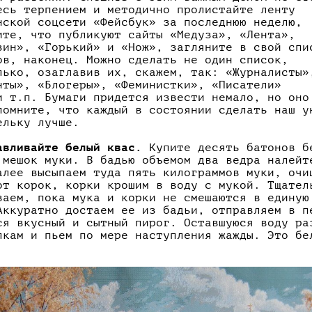
есь терпением и методично пролистайте ленту
нской соцсети «Фейсбук» за последнюю неделю,
ите, что публикуют сайты «Медуза», «Лента»,
зин», «Горький» и «Нож», загляните в свой спи
ов, наконец. Можно сделать не один список,
лько, озаглавив их, скажем, так: «Журналисты»
нты», «Блогеры», «Феминистки», «Писатели»
и т.п. Бумаги придется извести немало, но оно
помните, что каждый в состоянии сделать наш у
ельку лучше.
авливайте белый квас.
Купите десять батонов б
 мешок муки. В бадью объемом два ведра налейт
алее высыпаем туда пять килограммов муки, очи
от корок, корки крошим в воду с мукой. Тщател
ваем, пока мука и корки не смешаются в единую
Аккуратно достаем ее из бадьи, отправляем в п
ся вкусный и сытный пирог. Оставшуюся воду ра
лкам и пьем по мере наступления жажды. Это бе