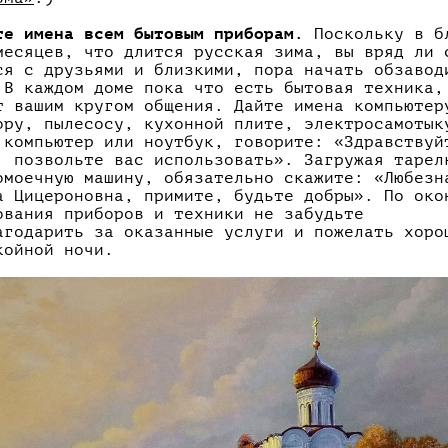
те имена всем бытовым приборам.
Поскольку в б
месяцев, что длится русская зима, вы вряд ли 
ся с друзьями и близкими, пора начать обзавод
 В каждом доме пока что есть бытовая техника,
т вашим кругом общения. Дайте имена компьютер
ору, пылесосу, кухонной плите, электросамотык
 компьютер или ноутбук, говорите: «Здравствуй
, позвольте вас использовать». Загружая тарел
омоечную машину, обязательно скажите: «Любезн
а Цицероновна, примите, будьте добры». По око
ования приборов и техники не забудьте
агодарить за оказанные услуги и пожелать хоро
койной ночи.