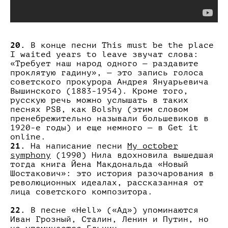
20.
В конце песни This must be the place
I waited years to leave звучат слова:
«Требует наш народ одного — раздавите
проклятую гадину», — это запись голоса
советского прокурора Андрея Януарьевича
Вышинского (1883-1954). Кроме того,
русскую речь можно услышать в таких
песнях PSB, как Bolshy (этим словом
пренебрежительно называли большевиков в
1920-е годы) и еще немного — в Get it
online.
21.
На написание песни
My october
symphony
(1990) Нила вдохновила вышедшая
тогда книга Йена Макдональда «Новый
Шостакович»: это история разочарования в
революционных идеалах, рассказанная от
лица советского композитора.
22.
В песне «Hell» («Ад») упоминаются
Иван Грозный, Сталин, Ленин и Путин, но