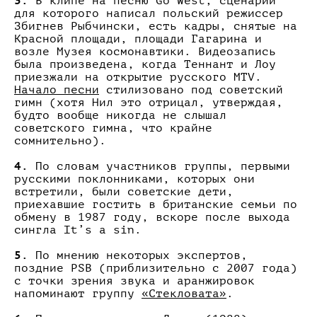
3.
В клипе на песню Go West, сценарий
для которого написал польский режиссер
Збигнев Рыбчински, есть кадры, cнятые на
Красной площади, площади Гагарина и
возле Музея космонавтики. Видеозапись
была произведена, когда Теннант и Лоу
приезжали на открытие русского MTV.
Начало песни
стилизовано под советский
гимн (хотя Нил это отрицал, утверждая,
будто вообще никогда не слышал
советского гимна, что крайне
сомнительно).
4.
По словам участников группы, первыми
русскими поклонниками, которых они
встретили, были советские дети,
приехавшие гостить в британские семьи по
обмену в 1987 году, вскоре после выхода
сингла It’s a sin.
5.
По мнению некоторых экспертов,
поздние PSB (приблизительно с 2007 года)
с точки зрения звука и аранжировок
напоминают группу
«Стекловата»
.