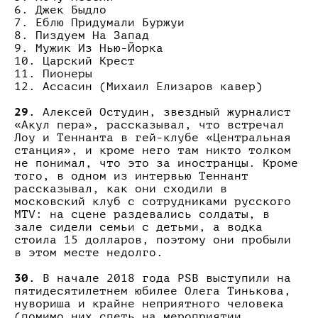
6. Джек Быдло
7. Еблю Придумали Буржуи
8. Пиздуем На Запад
9.
Мужик Из Нью-Йорка
10. Царский Крест
11. Пионеры
12. Ассасин (Михаил Елизаров кавер)
29.
Алексей Остудин, звездный журналист
«Акул пера», рассказывал, что встречал
Лоу и Теннанта в гей-клубе «Центральная
станция», и кроме него там никто толком
не понимал, что это за иностранцы.
Кроме
того, в одном из интервью Теннант
рассказывал, как они сходили в
московский клуб с сотрудниками русского
MTV: на сцене раздевались солдаты, в
зале сидели семьи с детьми, а водка
стоила 15 долларов, поэтому они пробыли
в этом месте недолго.
30.
В начале 2018 года PSB выступили на
пятидесятилетнем юбилее Олега Тинькова,
нувориша и крайне неприятного человека
(помимо них спеть на мероприятии