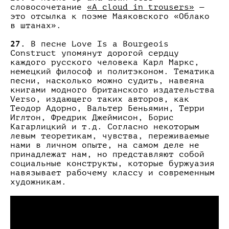
словосочетание
«A cloud in trousers»
—
это отсылка к поэме Маяковского «Облако
в штанах».
27.
В песне Love Is a Bourgeois
Construct упомянут дорогой сердцу
каждого русского человека Карл Маркс,
немецкий философ и политэконом. Тематика
песни, насколько можно судить, навеяна
книгами модного британского издательства
Verso, издающего таких авторов, как
Теодор Адорно, Вальтер Беньямин, Терри
Иглтон, Фредрик Джеймисон, Борис
Кагарлицкий и т.д. Согласно некоторым
левым теоретикам, чувства, переживаемые
нами в личном опыте, на самом деле не
принадлежат нам, но представляют собой
социальные конструкты, которые буржуазия
навязывает рабочему классу и современным
художникам.