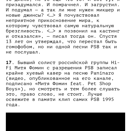
призадумался. И помрачнел. И загрустил.
И подумал — а так ли мне нужен микшер и
новые джинсы? <…> Я почувствовал
неприятное прикосновение мира, к
которому чувствовал самую натуральную
брезгливость. <…> я позвонил на кастинг
и отказался», — писал тогда он. Спустя
13 лет он утверждал, что перестал быть
гомофобом, но ни одной песни PSB так и
не послушал.
17.
Бывший солист российской группы Hi-
Fi Митя Фомин c разрешения PSB записал
крайне хуевый кавер на песню Paninaro
(видео, опубликованное на его канале,
подписано «Митя Фомин feat. Pet Shop
Boys»), но смотреть и тем более слушать
это, право слово, не стоит. Лучше
освежите в памяти клип самих PSB 1995
года.