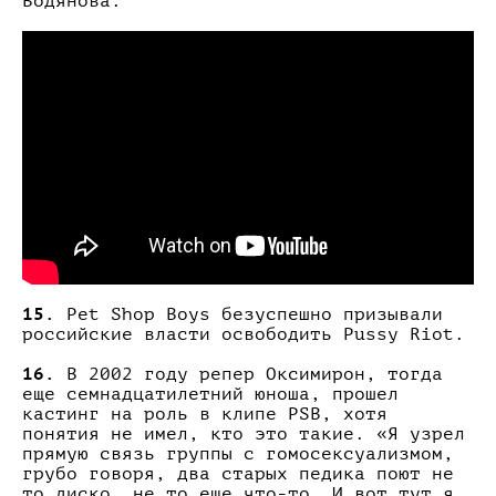
Водянова.
15.
Pet Shop Boys безуспешно призывали
российские власти освободить Pussy Riot.
16.
В 2002 году репер Оксимирон, тогда
еще семнадцатилетний юноша, прошел
кастинг на роль в клипе PSB, хотя
понятия не имел, кто это такие. «Я узрел
прямую связь группы с гомо­сексуализмом,
грубо говоря, два старых педика поют не
то диско, не то еще что-то. И вот тут я