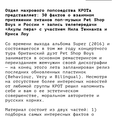
Отдел махрового попсоедства КРОТа
представляет: 30 фактов о взаимном
притяжении титанов поп-музыки Pet Shop
Boys и России + запись телепередачи
«Акулы пера» с участием Нила Теннанта и
Криса Лоу
Со времени выхода альбома Super (2016) и
состоявшегося в том же году концертного
тура британский дуэт Pet Shop Boys
занимается в основном ремастерингом и
переизданием жемчужин своей дискографии
— на конец этого лета запланирован релиз
последних обновленных пластинок
(Behaviour, Very и Bilingual). Несмотря
на отсутствие более интересных новостей
от любимой группы КРОТ решил напомнить
себе и вам о ее эстетическом
совершенстве, моральном авторитете и
русских корнях.
Материал состоит из двух частей: 1)
подборка самых интересных фактов о