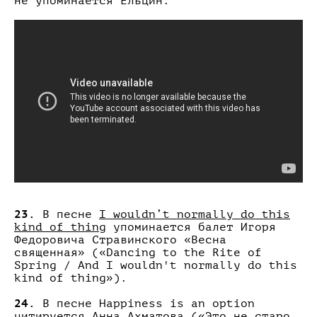
не упоминается Ельцин.
23.
В песне
I wouldn’t normally do this
kind of thing
упоминается балет Игоря
Федоровича Стравинского «Весна
священная» («Dancing to the Rite of
Spring / And I wouldn't normally do this
kind of thing»).
24.
В песне Happiness is an option
цитируется Анна Ахматова («Это не старо