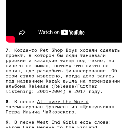
7.
Когда-то Pet Shop Boys хотели сделать
проект, в котором бы люди танцевали
русские и казацкие танцы под техно, но
ничего не вышло, потому что никто не
понял, где раздобыть финансирование. Об
этом стало известно, когда
демо-запись
под названием Kazak
вышла на переиздании
альбома Release (Release/Further
listening: 2001–2004) в 2017 году.
8.
В песне
All over the World
засемплирован фрагмент из «Щелкунчика»
Петра Ильича Чайковского.
9.
В песне West End Girls есть слова:
«From Lake Geneva to the Finland