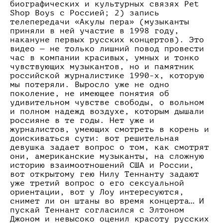
биографических и культурных связях Pet
Shop Boys с Россией; 2) запись
телепередачи «Акулы пера» (музыканты
приняли в ней участие в 1998 году,
накануне первых русских концертов). Это
видео — не только лишний повод провести
час в компании красивых, умных и тонко
чувствующих музыкантов, но и памятник
российской журналистике 1990-х, которую
мы потеряли. Выросло уже не одно
поколение, не имеющее понятия об
удивительном чувстве свободы, о вольном
и полном надежд воздухе, которым дышали
россияне в те годы. Нет уже и
журналистов, умеющих смотреть в корень и
доискиваться сути: вот решительная
девушка задает вопрос о том, как смотрят
они, американские
музыканты, на сложную
историю взаимоотношений США и России,
вот открытому гею Нилу Теннанту задают
уже третий вопрос о его сексуальной
ориентации, вот у Лоу интересуются,
снимет ли он штаны во время концерта… И
пускай Теннант согласился с Элтоном
Джоном и невысоко оценил красоту русских