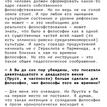
что человек должен сформировать какое-то
ядро своего собственного
философствования. Но он ведь не на голой
земле стоит. И при любом его нынешнем
культурном состоянии и уровне рефлексии
он может — и это необходимо для
реального философствования — может
знать, что было в философии как в одной
из существенных частей всей нашей (то
есть эллинско-римско-средиземноморской)
культуры. И здесь гораздо продуктивней
начинать не с Гераклита и Парменида, а с
более близких к нам по времени
философов. Но это не инструкция — это
такое общее педагогическое соображение.
— А Вы до сих пор убеждены, что писатели
девятнадцатого и двадцатого веков
(Пруст, в частности) больше сделали для
философии, чем философы того же времени?
— Для меня это очевидно. Но Пруста я бы
на первое место не поставил. Я думаю,
что такая интенция к созиданию философии
в прозе хронологически восходит к