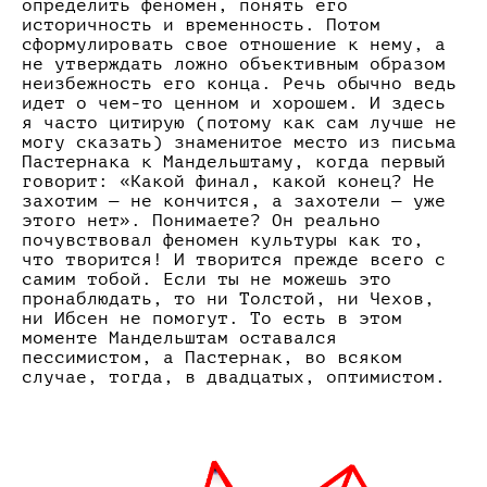
определить феномен, понять его
историчность и временность. Потом
сформулировать свое отношение к нему, а
не утверждать ложно объективным образом
неизбежность его конца. Речь обычно ведь
идет о чем-то ценном и хорошем. И здесь
я часто цитирую (потому как сам лучше не
могу сказать) знаменитое место из письма
Пастернака к Мандельштаму, когда первый
говорит: «Какой финал, какой конец? Не
захотим — не кончится, а захотели — уже
этого нет». Понимаете? Он реально
почувствовал феномен культуры как то,
что творится! И творится прежде всего с
самим тобой. Если ты не можешь это
пронаблюдать, то ни Толстой, ни Чехов,
ни Ибсен не помогут. То есть в этом
моменте Мандельштам оставался
пессимистом, а Пастернак, во всяком
случае, тогда, в двадцатых, оптимистом.