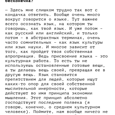
бесконечна?
— Здесь мне слишком трудно так вот с
кондачка ответить. Вообще очень много
вокруг говорится о языке. Тут важнее
всего осознать язык, на котором ты
говоришь, как твой язык. И уже потом –
как русский или английский, и только
потом – в абстрактных терминах, очень
часто сомнительных – как язык культуры
или язык науки. И многое зависит от
того, как пройдет твоя собственная
апроприация. Ведь присвоение языка – это
культурная работа. То есть ты не
используешь остановленные готовые вещи,
а ты делаешь вещь своей, превращая ее в
другую вещь. Язык становится
препятствием для людей, которые ищут
каких-то опор для своей собственной
мыслительной инертности, которые
действуют во имя принципа экономии
мышления. Этот принцип абсолютно
господствует последние полвека (я
говорю, конечно, о среднем культурном
человеке). Поймите, нам вообще ничего не