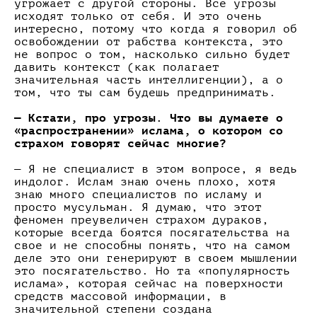
угрожает с другой стороны. Все угрозы
исходят только от себя. И это очень
интересно, потому что когда я говорил об
освобождении от рабства контекста, это
не вопрос о том, насколько сильно будет
давить контекст (как полагает
значительная часть интеллигенции), а о
том, что ты сам будешь предпринимать.
— Кстати, про угрозы. Что вы думаете о
«распространении» ислама, о котором со
страхом говорят сейчас многие?
— Я не специалист в этом вопросе, я ведь
индолог. Ислам знаю очень плохо, хотя
знаю много специалистов по исламу и
просто мусульман. Я думаю, что этот
феномен преувеличен страхом дураков,
которые всегда боятся посягательства на
свое и не способны понять, что на самом
деле это они генерируют в своем мышлении
это посягательство. Но та «популярность
ислама», которая сейчас на поверхности
средств массовой информации, в
значительной степени создана