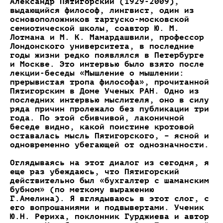
Александр Пятигорский (1929-2009),
выдающийся философ, лингвист, один из
основоположников тартуско-московской
семиотической школы, соавтор Ю. М.
Лотмана и М. К. Мамардашвили, профессор
Лондонского университета, в последние
годы жизни редко появлялся в Петербурге
и Москве. Это интервью было взято после
лекции-беседы «Мышление о мышлении:
прерывистая тропа философа», прочитанной
Пятигорским в Доме Ученых РАН. Одно из
последних интервью мыслителя, оно в силу
ряда причин пролежало без публикации три
года. По этой сбивчивой, лаконичной
беседе видно, какой поистине кротовой
оставалась мысль Пятигорского, – ясной и
одновременно убегающей от однозначности.
Оглядываясь на этот диалог из сегодня, я
еще раз убеждаюсь, что Пятигорский
действительно был «бухгалтер с шаманским
бубном» (по меткому выражению
Г.Амелина). Я вглядываюсь в этот слог, с
его вопрошаниями и подвывертами. Ученик
Ю.Н. Рериха, поклонник Гурджиева и автор